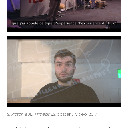
Si Platon eût… Mimèsis 1.2
, poster & vidéo, 2017